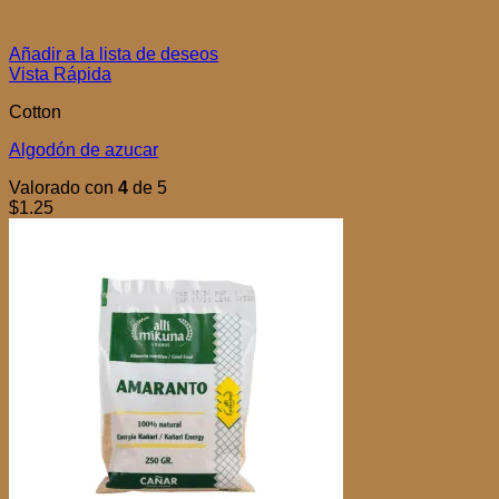
Añadir a la lista de deseos
Vista Rápida
Cotton
Algodón de azucar
Valorado con
4
de 5
$
1.25