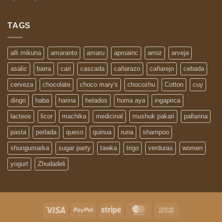
TAGS
alli mikuna
amaranto
amaru
aproainc
arroz
arveja
asalic
barra
cari
cascada
cañarazo
cañarejo
cebada
cerveza
chocolate
choco mary's
chocozhu
Cotton
cuy
dingo
haba
harina
helados
huma aya
ingapirca
lacteos
licor
machika
medicinal
mushuk pakari
pallarina
pasta
perlada
queso
quinua
runa
shampoo
shungumarka
sugar party
tawka
trigo
verduras
women
yogurt
Zhudadeli
Visa
PayPal
Stripe
MasterCard
Cash
On