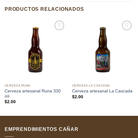
PRODUCTOS RELACIONADOS
Añadir
Añadir
a la
a la
lista de
lista de
deseos
deseos
CERVEZA RUNA
CERVEZA LA CASCADA
Cerveza artesanal Runa 330
Cerveza artesanal La Cascada
ml
$
2.00
$
2.00
EMPRENDIMIENTOS CAÑAR