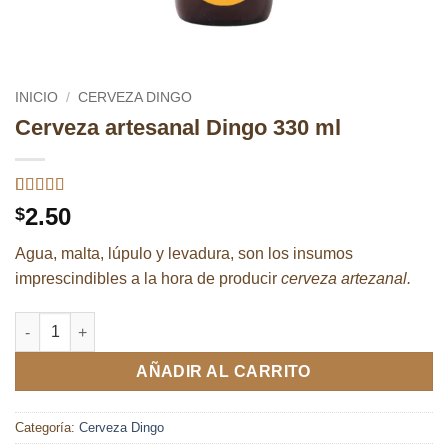
INICIO
/
CERVEZA DINGO
Cerveza artesanal Dingo 330 ml
Valorado
2
2.50
$
con
3
de 5 en
Agua, malta, lúpulo y levadura, son los insumos
base a
valoraciones
imprescindibles a la hora de producir
cerveza artezanal.
de
clientes
Cerveza artesanal Dingo 330 ml cantidad
AÑADIR AL CARRITO
Categoría:
Cerveza Dingo