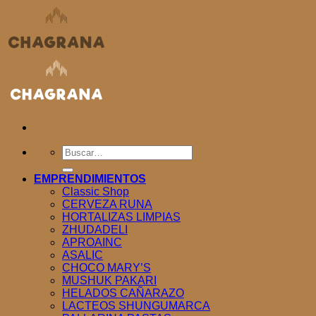
Saltar
al
contenido
Buscar
por:
EMPRENDIMIENTOS
Classic Shop
CERVEZA RUNA
HORTALIZAS LIMPIAS
ZHUDADELI
APROAINC
ASALIC
CHOCO MARY’S
MUSHUK PAKARI
HELADOS CAÑARAZO
LACTEOS SHUNGUMARCA