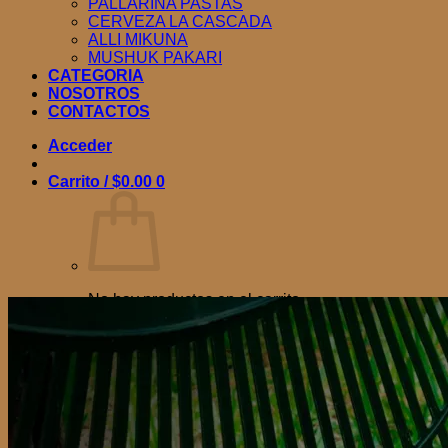
PALLARINA PASTAS
CERVEZA LA CASCADA
ALLI MIKUNA
MUSHUK PAKARI
CATEGORIA
NOSOTROS
CONTACTOS
Acceder
Carrito /
$
0.00
0
No hay productos en el carrito.
Volver a la tienda
0
Carrito