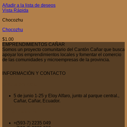
Añadir a la lista de deseos
Vista Rápida
Chocozhu
Chocozhu
$
1.00
EMPRENDIMIENTOS CAÑAR
Somos un proyecto comunitario del Cantón Cañar que busca
apoyar los emprendimientos locales y fomentar el comercio
de las comunidades y microempresas de la provincia.
INFORMACIÓN Y CONTACTO
Oficina
principal
5 de junio 1-25 y Eloy Alfaro, junto al parque central.,
Cañar, Cañar, Ecuador.
Llámanos
ahora
+(593-7) 2235 049