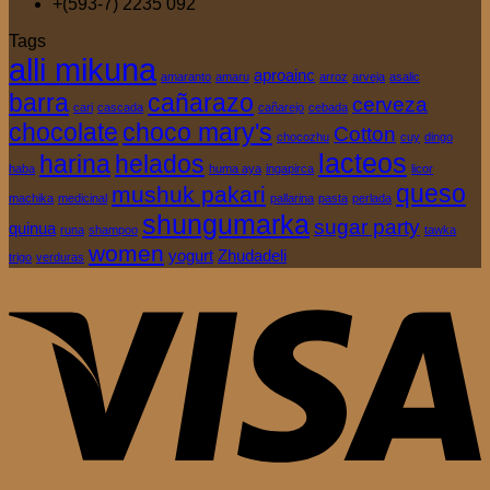
+(593-7) 2235 092
Tags
alli mikuna
aproainc
amaranto
amaru
arroz
arveja
asalic
barra
cañarazo
cerveza
cari
cascada
cañarejo
cebada
chocolate
choco mary's
Cotton
chocozhu
cuy
dingo
lacteos
harina
helados
haba
huma aya
ingapirca
licor
queso
mushuk pakari
machika
medicinal
pallarina
pasta
perlada
shungumarka
sugar party
quinua
runa
shampoo
tawka
women
yogurt
Zhudadeli
trigo
verduras
V