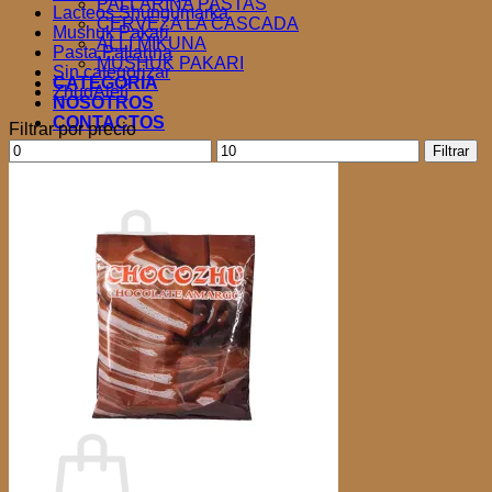
PALLARINA PASTAS
Lacteos Shungumarka
CERVEZA LA CASCADA
Mushuk Pakari
ALLI MIKUNA
Pasta Pallarina
MUSHUK PAKARI
Sin categorizar
CATEGORIA
ZhudAlelí
NOSOTROS
CONTACTOS
Filtrar por precio
Precio
Precio
Filtrar
Acceder
mínimo
máximo
Carrito /
$
0.00
0
No hay productos en el carrito.
Volver a la tienda
0
Carrito