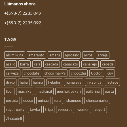
Llámanos
ahora
+(593-7) 2235 049
+(593-7) 2235 092
TAGS
alli mikuna
amaranto
amaru
aproainc
arroz
arveja
asalic
barra
cari
cascada
cañarazo
cañarejo
cebada
cerveza
chocolate
choco mary's
chocozhu
Cotton
cuy
dingo
haba
harina
helados
huma aya
ingapirca
lacteos
licor
machika
medicinal
mushuk pakari
pallarina
pasta
perlada
queso
quinua
runa
shampoo
shungumarka
sugar party
tawka
trigo
verduras
women
yogurt
Zhudadeli