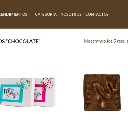
RENDIMIENTOS
CATEGORIA
NOSOTROS
CONTACTOS
Mostrando los 5 resul
S “CHOCOLATE”
Añadir
Añ
a la
a
lista de
lis
deseos
de