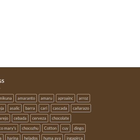
GS
 mikuna
amaranto
amaru
aproainc
arroz
eja
asalic
barra
cari
cascada
cañarazo
arejo
cebada
cerveza
chocolate
co mary's
chocozhu
Cotton
cuy
dingo
a
harina
helados
huma aya
ingapirca