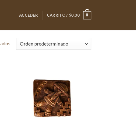
0
ACCEDER
CARRITO /
$
0.00
tados
adir
Añadir
 la
a la
ta de
lista de
seos
deseos