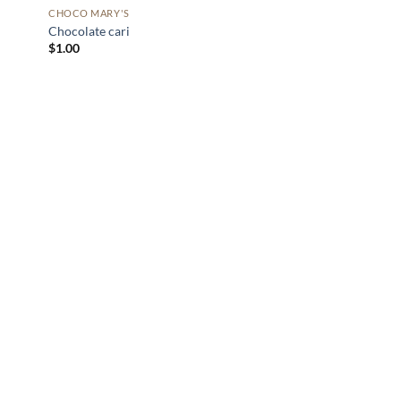
CHOCO MARY'S
Chocolate cari
$
1.00
adir
 la
ta de
seos