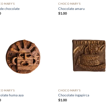
O MARY'S
CHOCO MARY'S
 de chocolate
Chocolate amaru
0
$
1.00
Añadir
Añ
a la
a
lista de
lis
deseos
de
O MARY'S
CHOCO MARY'S
olate huma aya
Chocolate ingapirca
0
$
1.00