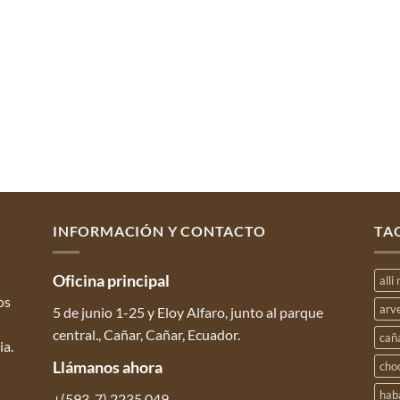
INFORMACIÓN Y CONTACTO
TA
Oficina
principal
alli
os
arv
5 de junio 1-25 y Eloy Alfaro, junto al parque
central., Cañar, Cañar, Ecuador.
cañ
ia.
Llámanos
ahora
cho
hab
+(593-7) 2235 049