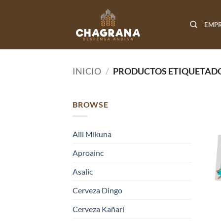
Saltar
al
EMP
contenido
INICIO
/
PRODUCTOS ETIQUETADO
BROWSE
Alli Mikuna
Aproainc
Asalic
Cerveza Dingo
Cerveza Kañari