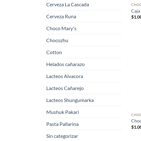
Cerveza La Cascada
CHOC
Caja
Cerveza Runa
$
1.0
Choco Mary's
Chocozhu
Cotton
Helados cañarazo
Lacteos Alvacora
Lacteos Cañarejo
Lacteos Shungumarka
Mushuk Pakari
CHOC
Choc
Pasta Pallarina
$
1.0
Sin categorizar