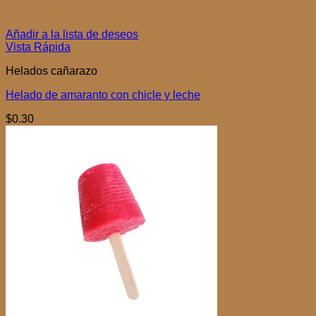
Añadir a la lista de deseos
Vista Rápida
Helados cañarazo
Helado de amaranto con chicle y leche
$
0.30