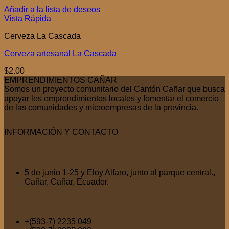
Añadir a la lista de deseos
Vista Rápida
Cerveza La Cascada
Cerveza artesanal La Cascada
$
2.00
EMPRENDIMIENTOS CAÑAR
Somos un proyecto comunitario del Cantón Cañar que busca
apoyar los emprendimientos locales y fomentar el comercio
de las comunidades y microempresas de la provincia.
INFORMACIÓN Y CONTACTO
Oficina
principal
5 de junio 1-25 y Eloy Alfaro, junto al parque central.,
Cañar, Cañar, Ecuador.
Llámanos
ahora
+(593-7) 2235 049