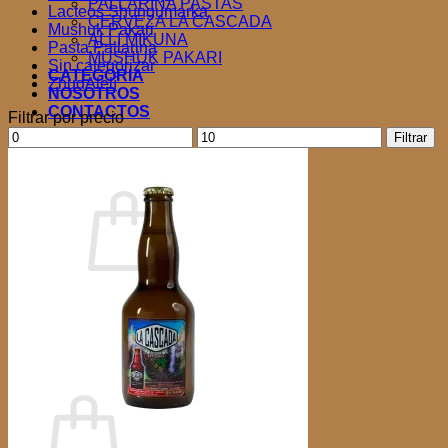
PALLARINA PASTAS
Lacteos Shungumarka
CERVEZA LA CASCADA
Mushuk Pakari
ALLI MIKUNA
Pasta Pallarina
MUSHUK PAKARI
Sin categorizar
CATEGORIA
ZhudAlelí
NOSOTROS
CONTACTOS
Filtrar por precio
Precio
Precio
Filtrar
Acceder
mínimo
máximo
Carrito /
$
0.00
0
No hay productos en el carrito.
Volver a la tienda
0
Carrito