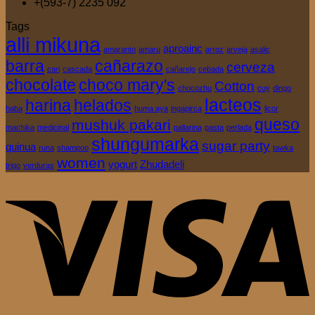
+(593-7) 2235 092
Tags
alli mikuna
aproainc
amaranto
amaru
arroz
arveja
asalic
barra
cañarazo
cerveza
cari
cascada
cañarejo
cebada
chocolate
choco mary's
Cotton
chocozhu
cuy
dingo
lacteos
harina
helados
haba
huma aya
ingapirca
licor
queso
mushuk pakari
machika
medicinal
pallarina
pasta
perlada
shungumarka
sugar party
quinua
runa
shampoo
tawka
women
yogurt
Zhudadeli
trigo
verduras
V