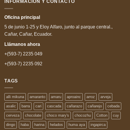
INFORMACIÓN Y CONTACTO
Oficina
principal
5 de junio 1-25 y Eloy Alfaro, junto al parque central.,
Cañar, Cañar, Ecuador.
Llámanos
ahora
+(593-7) 2235 049
+(593-7) 2235 092
TAGS
alli mikuna
amaranto
amaru
aproainc
arroz
arveja
asalic
barra
cari
cascada
cañarazo
cañarejo
cebada
cerveza
chocolate
choco mary's
chocozhu
Cotton
cuy
dingo
haba
harina
helados
huma aya
ingapirca