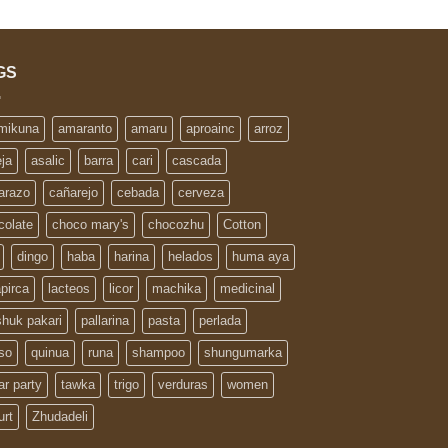
GS
 mikuna
amaranto
amaru
aproainc
arroz
eja
asalic
barra
cari
cascada
arazo
cañarejo
cebada
cerveza
colate
choco mary's
chocozhu
Cotton
dingo
haba
harina
helados
huma aya
apirca
lacteos
licor
machika
medicinal
huk pakari
pallarina
pasta
perlada
so
quinua
runa
shampoo
shungumarka
ar party
tawka
trigo
verduras
women
urt
Zhudadeli