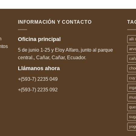
INFORMACIÓN Y CONTACTO
TA
n
Oficina
principal
alli
ntos
arv
5 de junio 1-25 y Eloy Alfaro, junto al parque
central., Cañar, Cañar, Ecuador.
cañ
Llámanos
ahora
cho
cuy
+(593-7) 2235 049
ing
+(593-7) 2235 092
mus
que
sug
yog