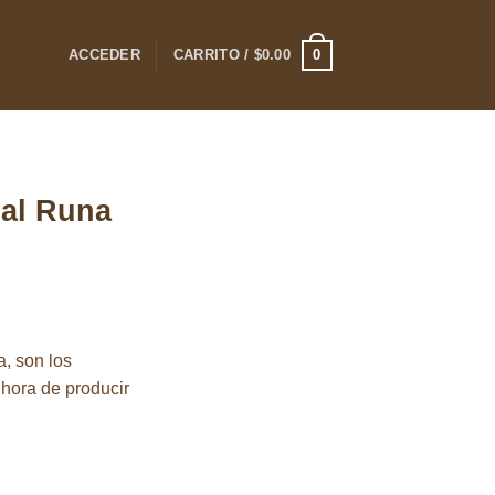
0
ACCEDER
CARRITO /
$
0.00
nal Runa
a, son los
 hora de producir
 cantidad