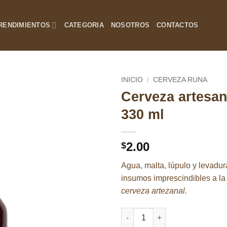
RENDIMIENTOS
CATEGORIA
NOSOTROS
CONTACTOS
INICIO
/
CERVEZA RUNA
Cerveza artesa
Añadir
330 ml
a la
lista de
deseos
2.00
$
Agua, malta, lúpulo y levadur
insumos imprescindibles a la
cerveza artezanal.
Cerveza artesanal Runa 330 ml