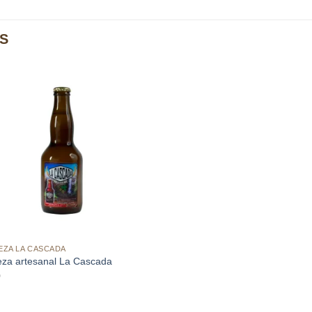
S
Añadir
a la
lista de
deseos
EZA LA CASCADA
eza artesanal La Cascada
0