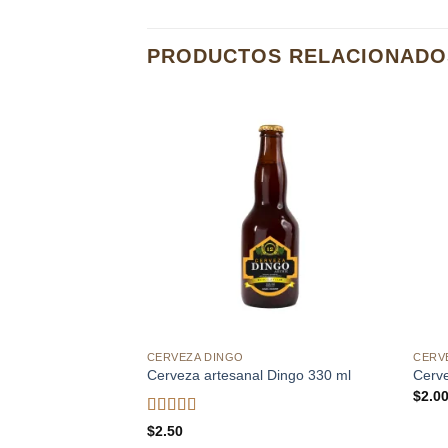
PRODUCTOS RELACIONADO
Añadir
a la
lista de
deseos
CERVEZA DINGO
CERV
Cerveza artesanal Dingo 330 ml
Cerv
$
2.0
Valorado
$
2.50
con
3