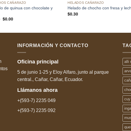
DOS CAÑARAZO
HELADOS CAÑARAZO
o de quinua con chocolate y
Helado de chocho con fresa y lec
$
0.30
El
El
0
$
0.00
precio
precio
original
actual
era:
es:
$0.30.
$0.00.
INFORMACIÓN Y CONTACTO
TA
n
Oficina
principal
alli
ntos
arv
5 de junio 1-25 y Eloy Alfaro, junto al parque
central., Cañar, Cañar, Ecuador.
cañ
Llámanos
ahora
cho
cuy
+(593-7) 2235 049
ing
+(593-7) 2235 092
mus
que