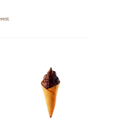
rest.
dir
Añadir
a
a la
 de
lista de
eos
deseos