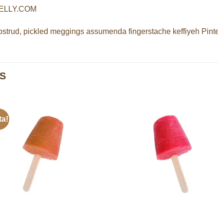
NELLY.COM
ostrud, pickled meggings assumenda fingerstache keffiyeh Pinte
S
ta!
Añadir
Aña
a la
a l
lista de
lista
deseos
des