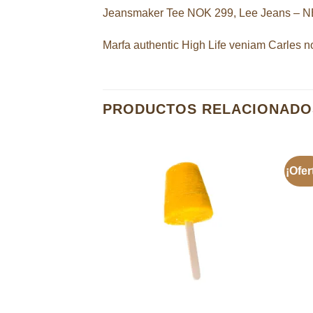
Jeansmaker Tee NOK 299, Lee Jeans – 
Marfa authentic High Life veniam Carles n
PRODUCTOS RELACIONADO
¡Ofer
Añadir
a la
lista de
deseos