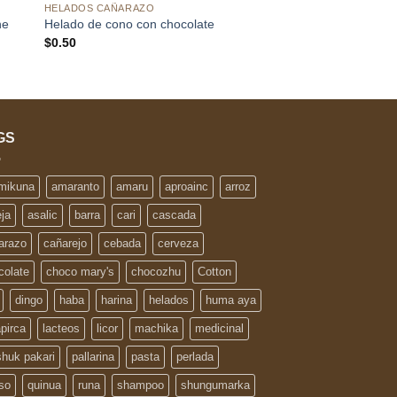
HELADOS CAÑARAZO
he
Helado de cono con chocolate
$
0.50
GS
 mikuna
amaranto
amaru
aproainc
arroz
eja
asalic
barra
cari
cascada
arazo
cañarejo
cebada
cerveza
colate
choco mary's
chocozhu
Cotton
dingo
haba
harina
helados
huma aya
apirca
lacteos
licor
machika
medicinal
huk pakari
pallarina
pasta
perlada
so
quinua
runa
shampoo
shungumarka