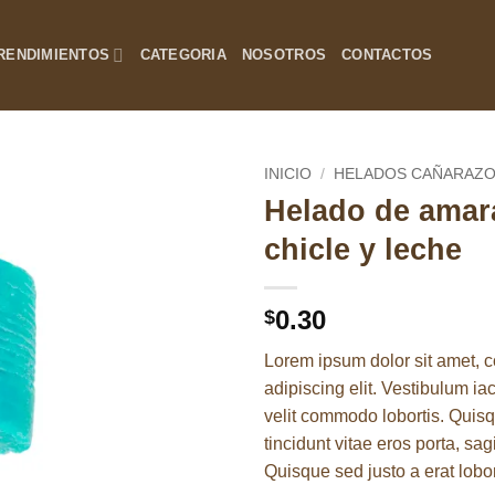
RENDIMIENTOS
CATEGORIA
NOSOTROS
CONTACTOS
INICIO
/
HELADOS CAÑARAZ
Helado de amar
Añadir
chicle y leche
a la
lista de
deseos
0.30
$
Lorem ipsum dolor sit amet, c
adipiscing elit. Vestibulum i
velit commodo lobortis. Quis
tincidunt vitae eros porta, sag
Quisque sed justo a erat lobor