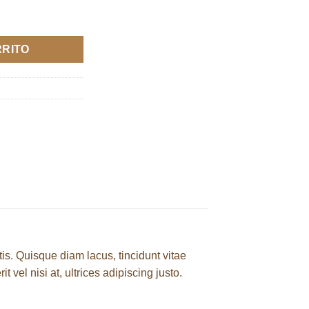
 y leche cantidad
RRITO
is. Quisque diam lacus, tincidunt vitae
 vel nisi at, ultrices adipiscing justo.