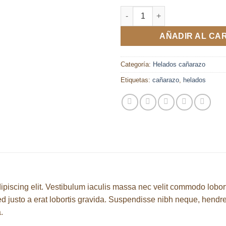
Helado de amaranto con chicle
AÑADIR AL CA
Categoría:
Helados cañarazo
Etiquetas:
cañarazo
,
helados
ipiscing elit. Vestibulum iaculis massa nec velit commodo lobort
d justo a erat lobortis gravida. Suspendisse nibh neque, hendrerit
.