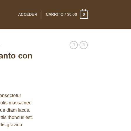
0
ACCEDER
CARRITO /
$
0.00
O
anto con
onsectetur
aculis massa nec
que diam lacus,
ittis rhoncus est.
tis gravida.