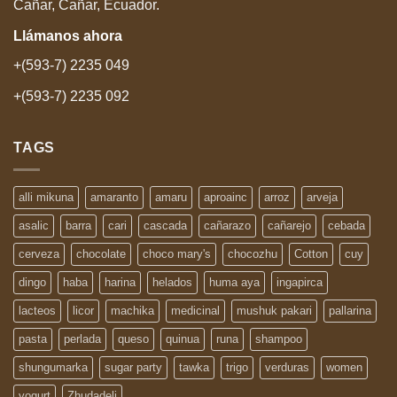
Cañar, Cañar, Ecuador.
Llámanos
ahora
+(593-7) 2235 049
+(593-7) 2235 092
TAGS
alli mikuna
amaranto
amaru
aproainc
arroz
arveja
asalic
barra
cari
cascada
cañarazo
cañarejo
cebada
cerveza
chocolate
choco mary's
chocozhu
Cotton
cuy
dingo
haba
harina
helados
huma aya
ingapirca
lacteos
licor
machika
medicinal
mushuk pakari
pallarina
pasta
perlada
queso
quinua
runa
shampoo
shungumarka
sugar party
tawka
trigo
verduras
women
yogurt
Zhudadeli