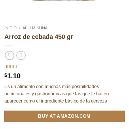
INICIO
/
ALLI MIKUNA
Arroz de cebada 450 gr
Valorado
3
1.10
$
con
4
de
5 en base
Es un alimento con muchas más posibilidades
a
valoraciones
nutricionales y gastronómicas que las que le hacen
de
aparecer como el ingrediente básico de la cerveza
clientes
BUY AT AMAZON.COM