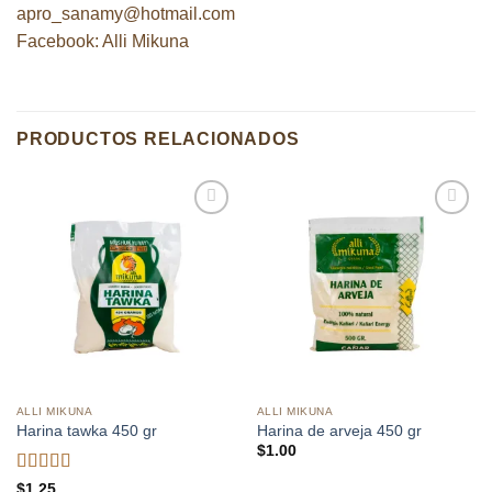
apro_sanamy@hotmail.com
Facebook:
Alli
Mikuna
PRODUCTOS RELACIONADOS
Añadir
Añadir
a la
a la
lista de
lista de
deseos
deseos
ALLI MIKUNA
ALLI MIKUNA
Harina tawka 450 gr
Harina de arveja 450 gr
$
1.00
Valorado
$
1.25