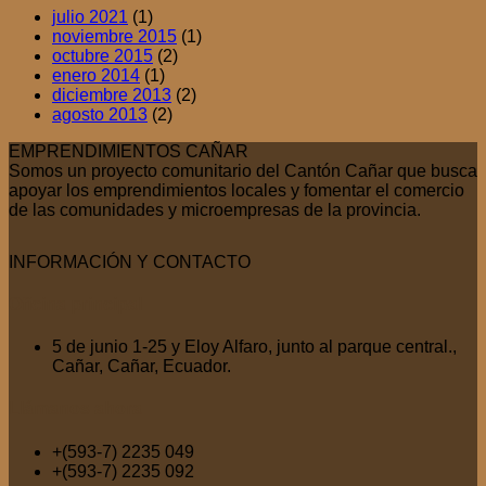
julio 2021
(1)
noviembre 2015
(1)
octubre 2015
(2)
enero 2014
(1)
diciembre 2013
(2)
agosto 2013
(2)
EMPRENDIMIENTOS CAÑAR
Somos un proyecto comunitario del Cantón Cañar que busca
apoyar los emprendimientos locales y fomentar el comercio
de las comunidades y microempresas de la provincia.
INFORMACIÓN Y CONTACTO
Oficina
principal
5 de junio 1-25 y Eloy Alfaro, junto al parque central.,
Cañar, Cañar, Ecuador.
Llámanos
ahora
+(593-7) 2235 049
+(593-7) 2235 092