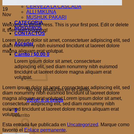
PALLARINA PASTAS
CERVEZA LA CASCADA
19
ALLI MIKUNA
Nov
MUSHUK PAKARI
CATEGORIA
Welcome to WordPress. This is your first post. Edit or delete
NOSOTROS
it, then start blogging!
CONTACTOS
Lorem ipsum dolor sit amet, consectetuer adipiscing elit, sed
Acceder
diam nonummy nibh euismod tincidunt ut laoreet dolore
magna aliquam erat volutpat.
Carrito /
$
0.00
0
Lorem ipsum dolor sit amet, consectetuer
adipiscing elit, sed diam nonummy nibh euismod
tincidunt ut laoreet dolore magna aliquam erat
volutpat.
Lorem ipsum dolor sit amet, consectetuer adipiscing elit, sed
No hay productos en el carrito.
diam nonummy nibh euismod tincidunt ut laoreet dolore
magna aliquam erat volutpat.Lorem ipsum dolor sit amet,
Volver a la tienda
consectetuer adipiscing elit, sed diam nonummy nibh
euismod tincidunt ut laoreet dolore magna aliquam erat
0
volutpat.
Carrito
Esta entrada fue publicada en
Uncategorized
. Marque como
favorito el
Enlace permanente
.