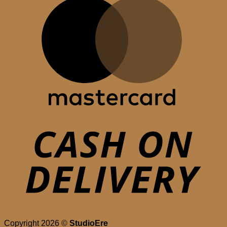
D
Copyright 2026 ©
StudioEre