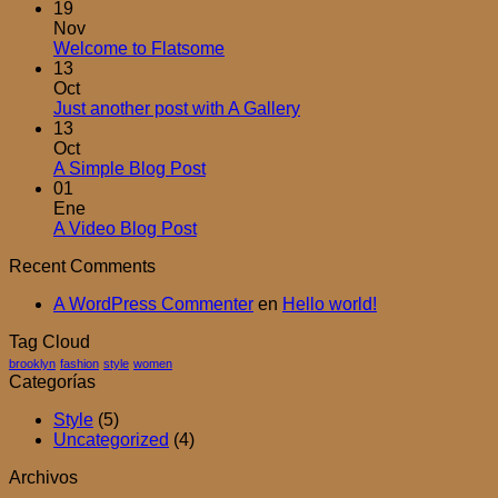
Hello
19
world!
Nov
No
Welcome to Flatsome
hay
13
comentarios
Oct
en
No
Just another post with A Gallery
Welcome
hay
13
to
comentarios
Oct
Flatsome
en
No
A Simple Blog Post
Just
hay
01
another
comentarios
Ene
en
post
No
A Video Blog Post
A
with
hay
Recent Comments
Simple
A
comentarios
en
Blog
Gallery
A WordPress Commenter
en
Hello world!
A
Post
Video
Tag Cloud
Blog
brooklyn
fashion
style
women
Post
Categorías
Style
(5)
Uncategorized
(4)
Archivos