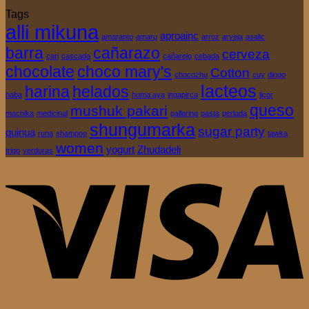
Tags
alli mikuna
aproainc
amaranto
amaru
arroz
arveja
asalic
barra
cañarazo
cerveza
cari
cascada
cañarejo
cebada
chocolate
choco mary's
Cotton
chocozhu
cuy
dingo
lacteos
harina
helados
haba
huma aya
ingapirca
licor
queso
mushuk pakari
machika
medicinal
pallarina
pasta
perlada
shungumarka
sugar party
quinua
runa
shampoo
tawka
women
yogurt
Zhudadeli
trigo
verduras
V