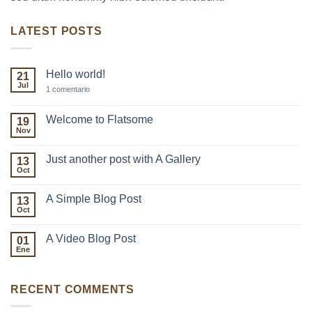
LATEST POSTS
Hello world!
21
Jul
en
1 comentario
Hello
world!
Welcome to Flatsome
19
Nov
No
hay
comentarios
Just another post with A Gallery
13
en
Welcome
Oct
No
to
hay
Flatsome
comentarios
A Simple Blog Post
13
en
Just
Oct
No
another
hay
post
comentarios
with
A Video Blog Post
01
en
A
A
Ene
No
Gallery
Simple
hay
Blog
comentarios
Post
en
RECENT COMMENTS
A
Video
Blog