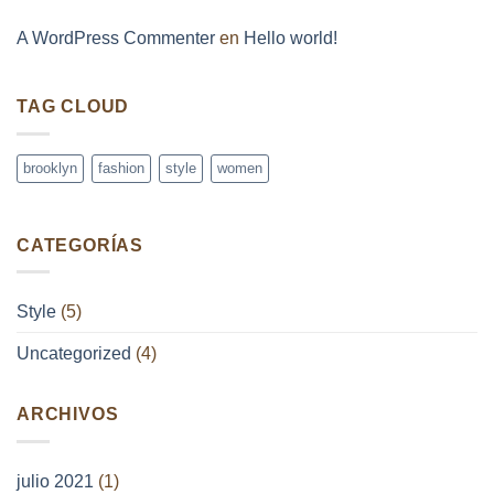
Post
A WordPress Commenter
en
Hello world!
TAG CLOUD
brooklyn
fashion
style
women
CATEGORÍAS
Style
(5)
Uncategorized
(4)
ARCHIVOS
julio 2021
(1)