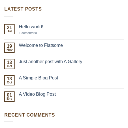
LATEST POSTS
Hello world!
21
Jul
en
1 comentario
Hello
world!
Welcome to Flatsome
19
Nov
No
hay
comentarios
Just another post with A Gallery
13
en
Welcome
Oct
No
to
hay
Flatsome
comentarios
A Simple Blog Post
13
en
Just
Oct
No
another
hay
post
comentarios
with
A Video Blog Post
01
en
A
A
Ene
No
Gallery
Simple
hay
Blog
comentarios
Post
en
RECENT COMMENTS
A
Video
Blog
Post