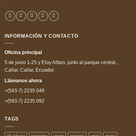
INFORMACIÓN Y CONTACTO
Oficina
principal
5 de junio 1-25 y Eloy Alfaro, junto al parque central.,
Cañar, Cañar, Ecuador.
Llámanos
ahora
+(593-7) 2235 049
+(593-7) 2235 092
TAGS
alli mikuna
amaranto
amaru
aproainc
arroz
arveja