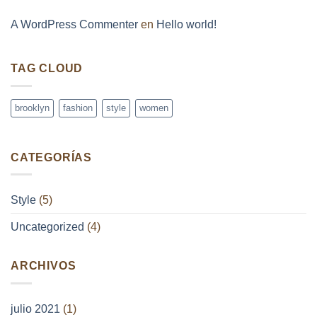
Post
A WordPress Commenter
en
Hello world!
TAG CLOUD
brooklyn
fashion
style
women
CATEGORÍAS
Style
(5)
Uncategorized
(4)
ARCHIVOS
julio 2021
(1)