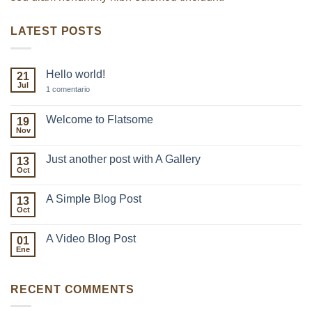
LATEST POSTS
Hello world!
21
Jul
en
1 comentario
Hello
world!
Welcome to Flatsome
19
Nov
No
hay
comentarios
Just another post with A Gallery
13
en
Welcome
Oct
No
to
hay
Flatsome
comentarios
A Simple Blog Post
13
en
Just
Oct
No
another
hay
post
comentarios
with
A Video Blog Post
01
en
A
A
Ene
No
Gallery
Simple
hay
Blog
comentarios
Post
en
RECENT COMMENTS
A
Video
Blog