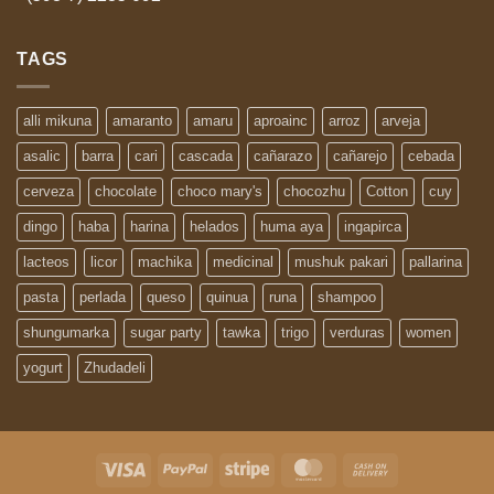
TAGS
alli mikuna
amaranto
amaru
aproainc
arroz
arveja
asalic
barra
cari
cascada
cañarazo
cañarejo
cebada
cerveza
chocolate
choco mary's
chocozhu
Cotton
cuy
dingo
haba
harina
helados
huma aya
ingapirca
lacteos
licor
machika
medicinal
mushuk pakari
pallarina
pasta
perlada
queso
quinua
runa
shampoo
shungumarka
sugar party
tawka
trigo
verduras
women
yogurt
Zhudadeli
Visa
PayPal
Stripe
MasterCard
Cash
On