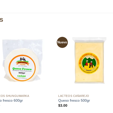
S
Nuevo
Añadir
Aña
a la
a l
lista de
lista
deseos
des
EOS SHUNGUMARKA
LACTEOS CAÑAREJO
o fresco 600gr
Queso fresco 500gr
0
$
3.00