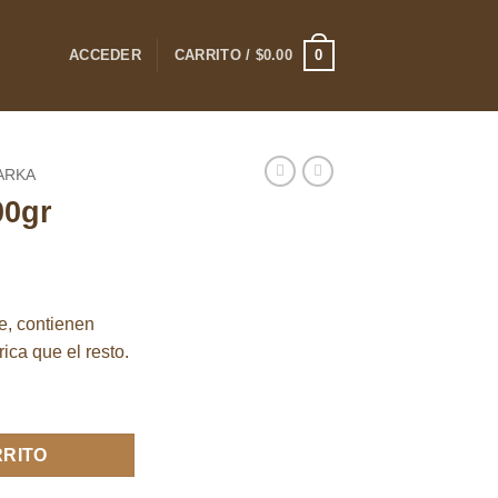
0
ACCEDER
CARRITO /
$
0.00
ARKA
00gr
, contienen
ica que el resto.
RRITO