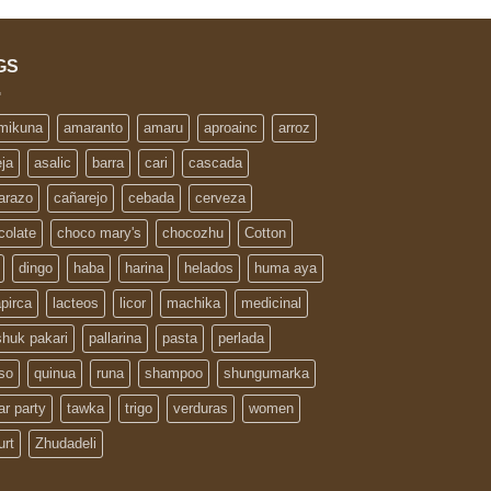
GS
 mikuna
amaranto
amaru
aproainc
arroz
eja
asalic
barra
cari
cascada
arazo
cañarejo
cebada
cerveza
colate
choco mary's
chocozhu
Cotton
dingo
haba
harina
helados
huma aya
apirca
lacteos
licor
machika
medicinal
huk pakari
pallarina
pasta
perlada
so
quinua
runa
shampoo
shungumarka
ar party
tawka
trigo
verduras
women
urt
Zhudadeli