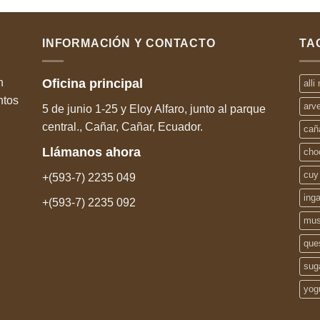
INFORMACIÓN Y CONTACTO
TA
n
Oficina
principal
alli
ntos
arv
5 de junio 1-25 y Eloy Alfaro, junto al parque
central., Cañar, Cañar, Ecuador.
cañ
Llámanos
ahora
cho
cuy
+(593-7) 2235 049
ing
+(593-7) 2235 092
mus
que
sug
yog