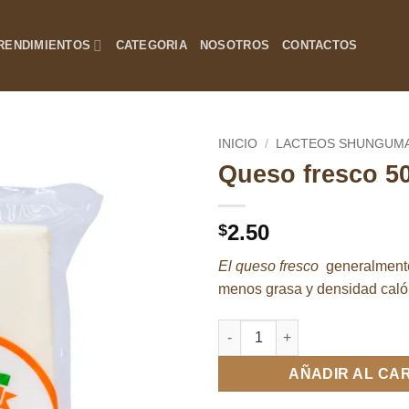
RENDIMIENTOS
CATEGORIA
NOSOTROS
CONTACTOS
INICIO
/
LACTEOS SHUNGUM
Queso fresco 5
Añadir
a la
lista de
2.50
$
deseos
El queso fresco
generalmente
menos grasa y densidad calór
Queso fresco 500gr cantidad
AÑADIR AL CA