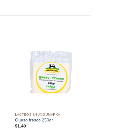
dir
Añadir
a
a la
 de
lista de
eos
deseos
LACTEOS SHUNGUMARKA
LACTEOS SHUNGUMA
Queso fresco 250gr
Yogurt 250ml
$
1.40
$
0.50