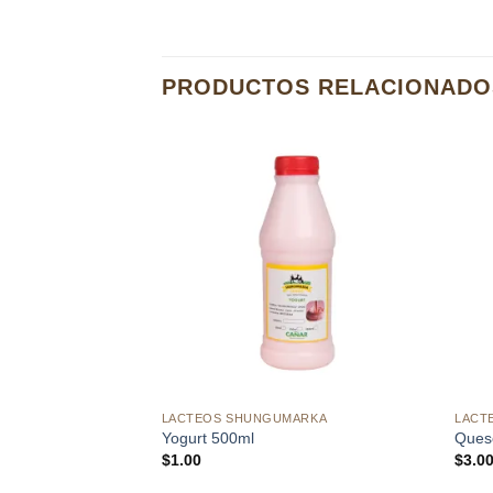
PRODUCTOS RELACIONADO
Añadir
a la
lista de
deseos
LACTEOS SHUNGUMARKA
LACT
Yogurt 500ml
Ques
$
1.00
$
3.0