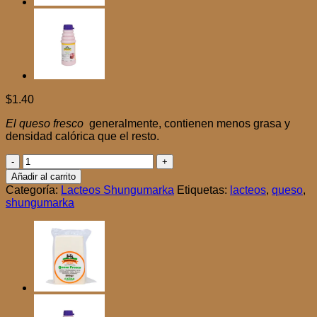
$
1.40
El queso fresco
generalmente, contienen menos grasa y
densidad calórica que el resto.
Queso
fresco
Añadir al carrito
250gr
Categoría:
Lacteos Shungumarka
Etiquetas:
lacteos
,
queso
,
cantidad
shungumarka