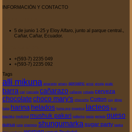
INFORMACIÓN Y CONTACTO
Oficina
principal
5 de junio 1-25 y Eloy Alfaro, junto al parque central.,
Cañar, Cañar, Ecuador.
Llámanos
ahora
+(593-7) 2235 049
+(593-7) 2235 092
Tags
alli mikuna
aproainc
amaranto
amaru
arroz
arveja
asalic
barra
cañarazo
cerveza
cari
cascada
cañarejo
cebada
chocolate
choco mary's
Cotton
chocozhu
cuy
dingo
lacteos
harina
helados
haba
huma aya
ingapirca
licor
queso
mushuk pakari
machika
medicinal
pallarina
pasta
perlada
shungumarka
sugar party
quinua
runa
shampoo
tawka
women
yogurt
Zhudadeli