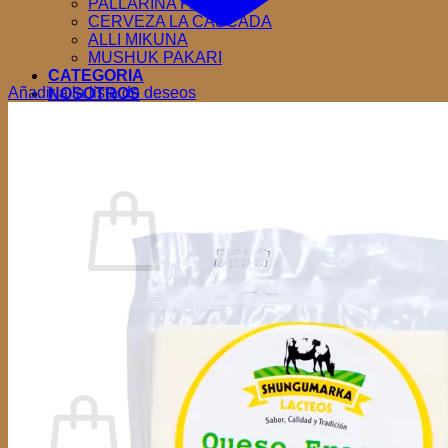
PALLARINA PASTAS
CERVEZA LA CASCADA
ALLI MIKUNA
MUSHUK PAKARI
CATEGORIA
Añadir a la lista de deseos
NOSOTROS
CONTACTOS
Acceder
Carrito /
$
0.00
0
No hay productos en el carrito.
Volver a la tienda
0
Carrito