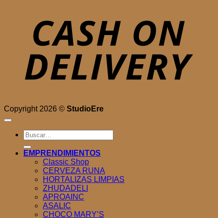
D
Copyright 2026 ©
StudioEre
Buscar
por:
EMPRENDIMIENTOS
Classic Shop
CERVEZA RUNA
HORTALIZAS LIMPIAS
ZHUDADELI
APROAINC
ASALIC
CHOCO MARY’S