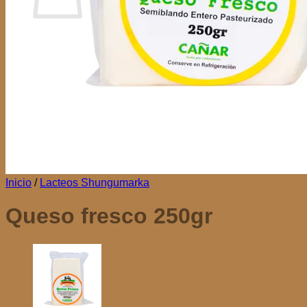
No hay productos en el carrito.
Volver a la tienda
Inicio
/
Lacteos Shungumarka
Queso fresco 250gr