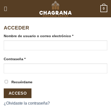
Saltar
0
al
contenido
ACCEDER
Obligatorio
Nombre de usuario o correo electrónico
*
Obligatorio
Contraseña
*
Recuérdame
ACCESO
¿Olvidaste la contraseña?