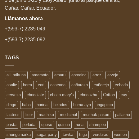
5 de junio 1-25 y Eloy Alfaro, junto al parque central.,
Cañar, Cañar, Ecuador.
Llámanos
ahora
+(593-7) 2235 049
+(593-7) 2235 092
TAGS
alli mikuna
amaranto
amaru
aproainc
arroz
arveja
asalic
barra
cari
cascada
cañarazo
cañarejo
cebada
cerveza
chocolate
choco mary's
chocozhu
Cotton
cuy
dingo
haba
harina
helados
huma aya
ingapirca
lacteos
licor
machika
medicinal
mushuk pakari
pallarina
pasta
perlada
queso
quinua
runa
shampoo
shungumarka
sugar party
tawka
trigo
verduras
women