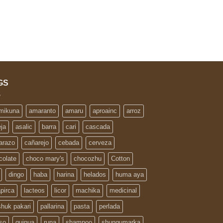
GS
 mikuna
amaranto
amaru
aproainc
arroz
eja
asalic
barra
cari
cascada
arazo
cañarejo
cebada
cerveza
colate
choco mary's
chocozhu
Cotton
dingo
haba
harina
helados
huma aya
apirca
lacteos
licor
machika
medicinal
huk pakari
pallarina
pasta
perlada
so
quinua
runa
shampoo
shungumarka