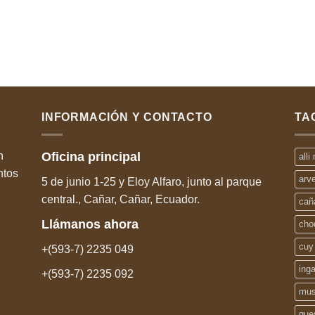
INFORMACIÓN Y CONTACTO
TA
n
Oficina
principal
alli
ntos
arv
5 de junio 1-25 y Eloy Alfaro, junto al parque
central., Cañar, Cañar, Ecuador.
cañ
Llámanos
ahora
cho
cuy
+(593-7) 2235 049
ing
+(593-7) 2235 092
mus
que