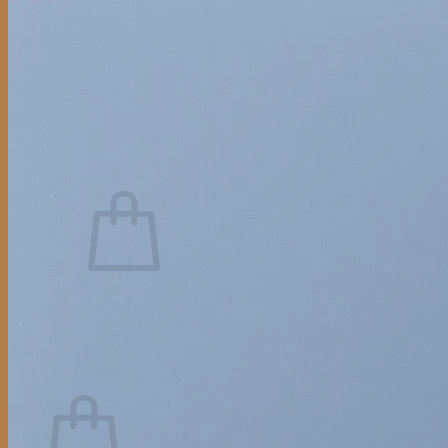
PALLARINA PASTAS
CERVEZA LA CASCADA
ALLI MIKUNA
MUSHUK PAKARI
CATEGORIA
NOSOTROS
CONTACTOS
Acceder
Carrito /
$
0.00
0
No hay productos en el carrito.
Volver a la tienda
0
Carrito