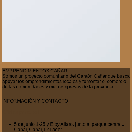
EMPRENDIMIENTOS CAÑAR
Somos un proyecto comunitario del Cantón Cañar que busca
apoyar los emprendimientos locales y fomentar el comercio
de las comunidades y microempresas de la provincia.
INFORMACIÓN Y CONTACTO
Oficina
principal
5 de junio 1-25 y Eloy Alfaro, junto al parque central.,
Cañar, Cañar, Ecuador.