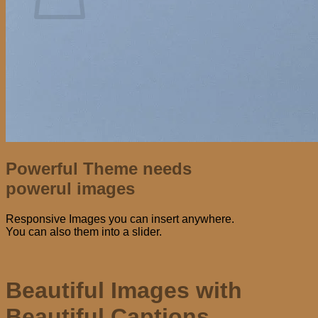
No hay productos en el carrito.
Volver a la tienda
Powerful Theme needs
powerul images
Responsive Images you can insert anywhere.
You can also them into a slider.
Beautiful Images with
Beautiful Captions