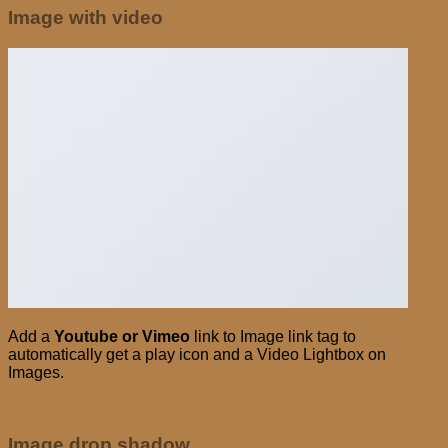
Image with video
Add a
Youtube or Vimeo
link to Image link tag to
automatically get a play icon and a Video Lightbox on
Images.
Image drop shadow