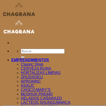
Saltar
al
contenido
Buscar
por:
EMPRENDIMIENTOS
Classic Shop
CERVEZA RUNA
HORTALIZAS LIMPIAS
ZHUDADELI
APROAINC
ASALIC
CHOCO MARY’S
MUSHUK PAKARI
HELADOS CAÑARAZO
LACTEOS SHUNGUMARCA